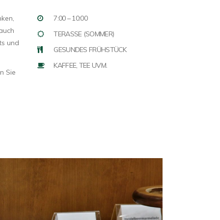
nken,
7:00 – 10:00
 auch
TERASSE (SOMMER)
ts und
GESUNDES FRÜHSTÜCK
KAFFEE, TEE UVM.
n Sie