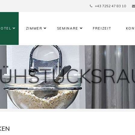
+43 7252 47 83 10
HOTEL
ZIMMER
SEMINARE
FREIZEIT
KON
RÜHSTÜCKSRA
KEN