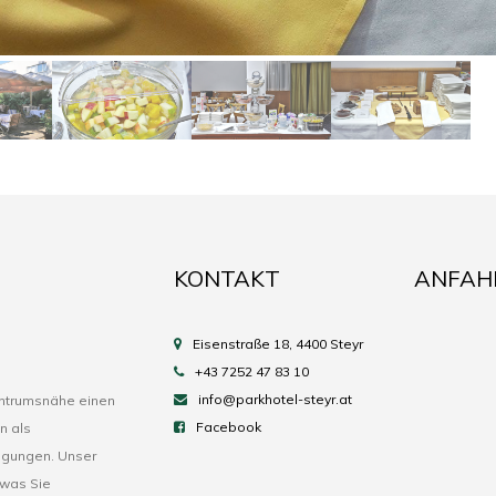
KONTAKT
ANFAH
Eisenstraße 18, 4400 Steyr
+43 7252 47 83 10
info@parkhotel-steyr.at
entrumsnähe einen
Facebook
n als
agungen. Unser
 was Sie